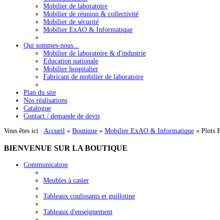
Mobilier de laboratoire
Mobilier de réunion & collectivité
Mobilier de sécurité
Mobilier ExAO & Informatique
Qui sommes-nous...
Mobilier de laboratoire & d'industrie
Education nationale
Mobilier hospitalier
Fabricant de mobilier de laboratoire
Plan du site
Nos réalisations
Catalogue
Contact / demande de devis
Vous êtes ici :
Accueil
»
Boutique
»
Mobilier ExAO & Informatique
»
Plots
BIENVENUE
SUR LA BOUTIQUE
Communication
Meubles à casier
Tableaux coulissants et guillotine
Tableaux d'enseignement