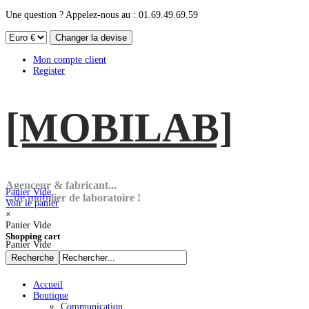
Une question ? Appelez-nous au : 01.69.49.69.59
Mon compte client
Register
[MOBI
LAB]
Agenceur & fabricant...
Panier Vide
...de mobilier de laboratoire !
Voir le panier
×
Panier Vide
Shopping cart
Panier Vide
Accueil
Boutique
Communication