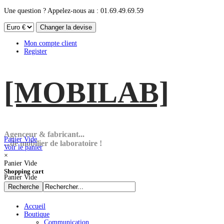
Une question ? Appelez-nous au : 01.69.49.69.59
Mon compte client
Register
[MOBI
LAB]
Agenceur & fabricant...
Panier Vide
...de mobilier de laboratoire !
Voir le panier
×
Panier Vide
Shopping cart
Panier Vide
Accueil
Boutique
Communication