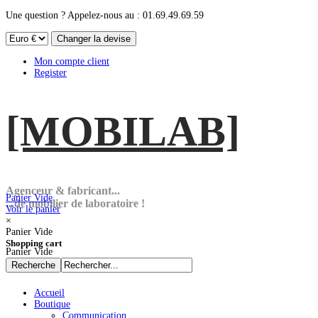
Une question ? Appelez-nous au : 01.69.49.69.59
Mon compte client
Register
[MOBI
LAB]
Agenceur & fabricant...
Panier Vide
...de mobilier de laboratoire !
Voir le panier
×
Panier Vide
Shopping cart
Panier Vide
Accueil
Boutique
Communication