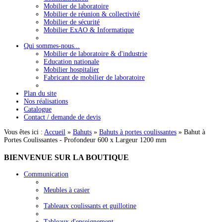
Mobilier de laboratoire
Mobilier de réunion & collectivité
Mobilier de sécurité
Mobilier ExAO & Informatique
Qui sommes-nous...
Mobilier de laboratoire & d'industrie
Education nationale
Mobilier hospitalier
Fabricant de mobilier de laboratoire
Plan du site
Nos réalisations
Catalogue
Contact / demande de devis
Vous êtes ici :
Accueil
»
Bahuts
»
Bahuts à portes coulissantes
»
Bahut à
Portes Coulissantes - Profondeur 600 x Largeur 1200 mm
BIENVENUE
SUR LA BOUTIQUE
Communication
Meubles à casier
Tableaux coulissants et guillotine
Tableaux d'enseignement