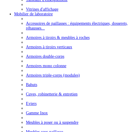
Vitrines d'affichage
Mobilier de laboratoire
Accessoires de paillasses : équipements électriques, dosserets,
réhausses...
Armoires à tiroirs & meubles à roches
Armoires à tiroirs verticaux
Armoires double-corps
Armoires mono colonne
Armoires triple-corps (modules)
Bahuts
Cuves, robinetterie & entretien
Eviers
Gamme Inox
Meubles à poser ou à suspendre
Meubles sous paillasse