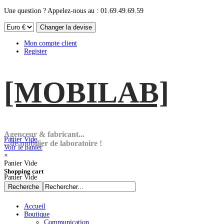
Une question ? Appelez-nous au : 01.69.49.69.59
Mon compte client
Register
[MOBI
LAB]
Agenceur & fabricant...
Panier Vide
...de mobilier de laboratoire !
Voir le panier
×
Panier Vide
Shopping cart
Panier Vide
Accueil
Boutique
Communication