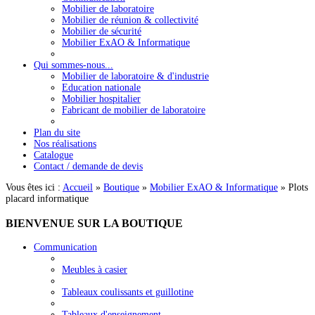
Mobilier de laboratoire
Mobilier de réunion & collectivité
Mobilier de sécurité
Mobilier ExAO & Informatique
Qui sommes-nous...
Mobilier de laboratoire & d'industrie
Education nationale
Mobilier hospitalier
Fabricant de mobilier de laboratoire
Plan du site
Nos réalisations
Catalogue
Contact / demande de devis
Vous êtes ici :
Accueil
»
Boutique
»
Mobilier ExAO & Informatique
»
Plots
placard informatique
BIENVENUE
SUR LA BOUTIQUE
Communication
Meubles à casier
Tableaux coulissants et guillotine
Tableaux d'enseignement