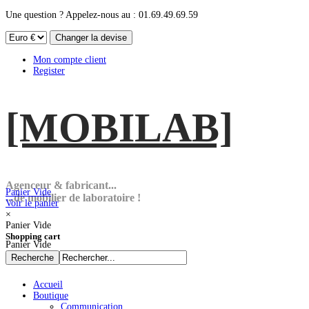
Une question ? Appelez-nous au : 01.69.49.69.59
Mon compte client
Register
[MOBI
LAB]
Agenceur & fabricant...
Panier Vide
...de mobilier de laboratoire !
Voir le panier
×
Panier Vide
Shopping cart
Panier Vide
Accueil
Boutique
Communication