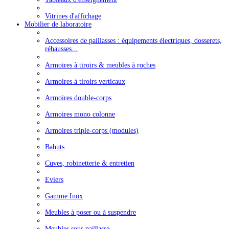
Vitrines d'affichage
Mobilier de laboratoire
Accessoires de paillasses : équipements électriques, dosserets,
réhausses...
Armoires à tiroirs & meubles à roches
Armoires à tiroirs verticaux
Armoires double-corps
Armoires mono colonne
Armoires triple-corps (modules)
Bahuts
Cuves, robinetterie & entretien
Eviers
Gamme Inox
Meubles à poser ou à suspendre
Meubles sous paillasse