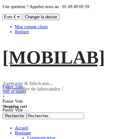
Une question ? Appelez-nous au : 01.69.49.69.59
Mon compte client
Register
[MOBI
LAB]
Agenceur & fabricant...
Panier Vide
...de mobilier de laboratoire !
Voir le panier
×
Panier Vide
Shopping cart
Panier Vide
Accueil
Boutique
Communication