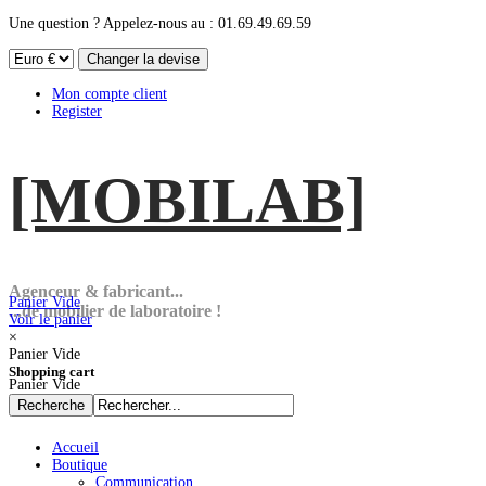
Une question ? Appelez-nous au : 01.69.49.69.59
Mon compte client
Register
[MOBI
LAB]
Agenceur & fabricant...
Panier Vide
...de mobilier de laboratoire !
Voir le panier
×
Panier Vide
Shopping cart
Panier Vide
Accueil
Boutique
Communication