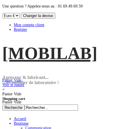
Une question ? Appelez-nous au : 01.69.49.69.59
Mon compte client
Register
[MOBI
LAB]
Agenceur & fabricant...
Panier Vide
...de mobilier de laboratoire !
Voir le panier
×
Panier Vide
Shopping cart
Panier Vide
Accueil
Boutique
Communication