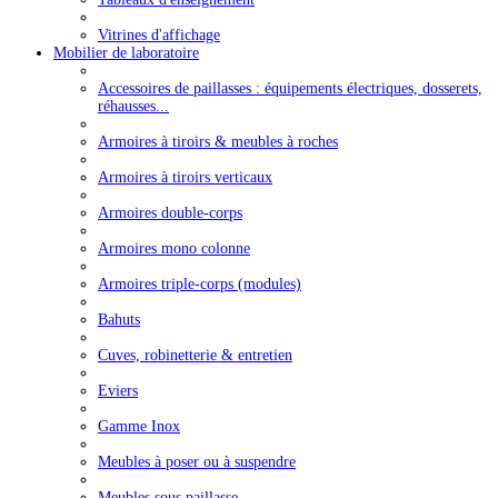
Vitrines d'affichage
Mobilier de laboratoire
Accessoires de paillasses : équipements électriques, dosserets,
réhausses...
Armoires à tiroirs & meubles à roches
Armoires à tiroirs verticaux
Armoires double-corps
Armoires mono colonne
Armoires triple-corps (modules)
Bahuts
Cuves, robinetterie & entretien
Eviers
Gamme Inox
Meubles à poser ou à suspendre
Meubles sous paillasse