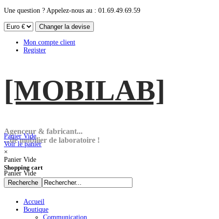
Une question ? Appelez-nous au : 01.69.49.69.59
Mon compte client
Register
[MOBI
LAB]
Agenceur & fabricant...
Panier Vide
...de mobilier de laboratoire !
Voir le panier
×
Panier Vide
Shopping cart
Panier Vide
Accueil
Boutique
Communication