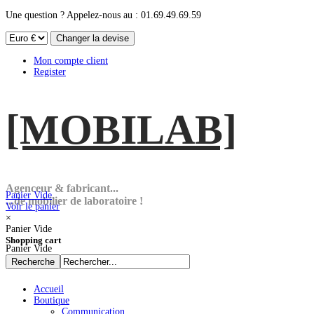
Une question ? Appelez-nous au : 01.69.49.69.59
Mon compte client
Register
[MOBI
LAB]
Agenceur & fabricant...
Panier Vide
...de mobilier de laboratoire !
Voir le panier
×
Panier Vide
Shopping cart
Panier Vide
Accueil
Boutique
Communication