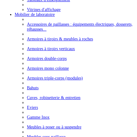
Vitrines d'affichage
Mobilier de laboratoire
Accessoires de paillasses : équipements électriques, dosserets,
réhausses...
Armoires à tiroirs & meubles à roches
Armoires à tiroirs verticaux
Armoires double-corps
Armoires mono colonne
Armoires triple-corps (modules)
Bahuts
Cuves, robinetterie & entretien
Eviers
Gamme Inox
Meubles à poser ou à suspendre
Meubles sous paillasse