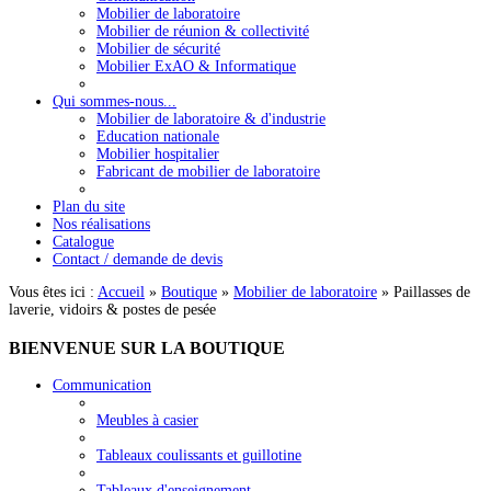
Mobilier de laboratoire
Mobilier de réunion & collectivité
Mobilier de sécurité
Mobilier ExAO & Informatique
Qui sommes-nous...
Mobilier de laboratoire & d'industrie
Education nationale
Mobilier hospitalier
Fabricant de mobilier de laboratoire
Plan du site
Nos réalisations
Catalogue
Contact / demande de devis
Vous êtes ici :
Accueil
»
Boutique
»
Mobilier de laboratoire
»
Paillasses de
laverie, vidoirs & postes de pesée
BIENVENUE
SUR LA BOUTIQUE
Communication
Meubles à casier
Tableaux coulissants et guillotine
Tableaux d'enseignement