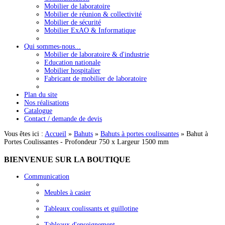
Mobilier de laboratoire
Mobilier de réunion & collectivité
Mobilier de sécurité
Mobilier ExAO & Informatique
Qui sommes-nous...
Mobilier de laboratoire & d'industrie
Education nationale
Mobilier hospitalier
Fabricant de mobilier de laboratoire
Plan du site
Nos réalisations
Catalogue
Contact / demande de devis
Vous êtes ici :
Accueil
»
Bahuts
»
Bahuts à portes coulissantes
»
Bahut à
Portes Coulissantes - Profondeur 750 x Largeur 1500 mm
BIENVENUE
SUR LA BOUTIQUE
Communication
Meubles à casier
Tableaux coulissants et guillotine
Tableaux d'enseignement