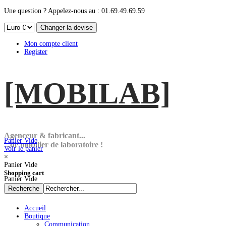
Une question ? Appelez-nous au : 01.69.49.69.59
Mon compte client
Register
[MOBI
LAB]
Agenceur & fabricant...
Panier Vide
...de mobilier de laboratoire !
Voir le panier
×
Panier Vide
Shopping cart
Panier Vide
Accueil
Boutique
Communication