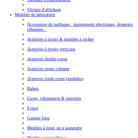
Vitrines d'affichage
Mobilier de laboratoire
Accessoires de paillasses : équipements électriques, dosserets,
réhausses...
Armoires à tiroirs & meubles à roches
Armoires à tiroirs verticaux
Armoires double-corps
Armoires mono colonne
Armoires triple-corps (modules)
Bahuts
Cuves, robinetterie & entretien
Eviers
Gamme Inox
Meubles à poser ou à suspendre
Meubles sous paillasse