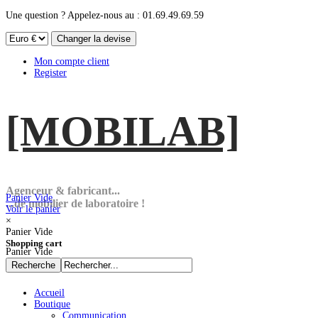
Une question ? Appelez-nous au : 01.69.49.69.59
Mon compte client
Register
[MOBI
LAB]
Agenceur & fabricant...
Panier Vide
...de mobilier de laboratoire !
Voir le panier
×
Panier Vide
Shopping cart
Panier Vide
Accueil
Boutique
Communication