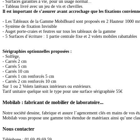
- Surfaces garanties à vie, pour un usage normal...
- Tableau livré avec un jeu de vis et chevilles.
Il est important de s’assurer avant accrochage que les fixations convien
- Les Tableaux de la Gamme MobiBoard sont proposés en 2 Hauteur 1000 m
- Système de fixation Invisible
- Auget porte-craies et feutres sur tous les tableaux de la gamme
- 5 Surfaces d’écriture : 1 partie centrale fixe et 2 volets mobiles rabattables
Sérigraphies optionnelles proposées :
- Solfège,
- Carrés 2 cm
- Carrés 5 cm
- Carrés 10 cm
- Carrés 1 cm renforcés 5 cm
- Carrés 2 cm renforcés 10 cm
Sur 1 ou 2 Volets latéraux intérieurs ou extérieurs.
Tarif unitaire quelque soit le type pour une surface sérigraphiée 55€
Mobilab
: fabricant de mobilier de laboratoire...
Notre société dessine, fabrique et assure l’agencement clés en mains de vos ét
Mobilab vous propose une gamme très étendue de matériaux ainsi qu’une classific
Nous
contacter
Téléphone : 01.69.49.69.59