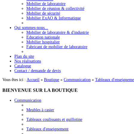
Mobilier de laboratoire
Mobilier de réunion & collectivité
Mobilier de sécurité
Mobilier ExAO & Informatique
Qui sommes-nous...
Mobilier de laboratoire & d'industrie
Education nationale
Mobilier hospitalier
Fabricant de mobilier de laboratoire
Plan du site
Nos réalisations
Catalogue
Contact / demande de devis
Vous êtes ici :
Accueil
»
Boutique
»
Communication
»
Tableaux d'enseigneme
BIENVENUE
SUR LA BOUTIQUE
Communication
Meubles à casier
Tableaux coulissants et guillotine
Tableaux d'enseignement