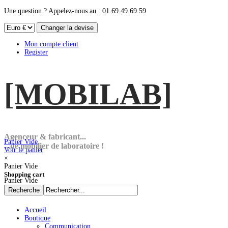
Une question ? Appelez-nous au : 01.69.49.69.59
Mon compte client
Register
[MOBI
LAB]
Agenceur & fabricant...
Panier Vide
...de mobilier de laboratoire !
Voir le panier
×
Panier Vide
Shopping cart
Panier Vide
Accueil
Boutique
Communication