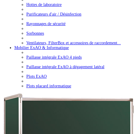
Hottes de laboratoire
Purificateurs d'air / Désinfection
Rayonnages de sécurité
Sorbonnes
Ventilateurs, FilterBox et accessoires de raccordement...
Mobilier ExAO & Informatique
Paillasse intégrale ExAO 4 pieds
Paillasse intégrale ExAO à dégagement latéral
Plots ExAO
Plots placard informatique