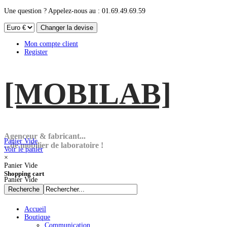
Une question ? Appelez-nous au : 01.69.49.69.59
Mon compte client
Register
[MOBI
LAB]
Agenceur & fabricant...
Panier Vide
...de mobilier de laboratoire !
Voir le panier
×
Panier Vide
Shopping cart
Panier Vide
Accueil
Boutique
Communication