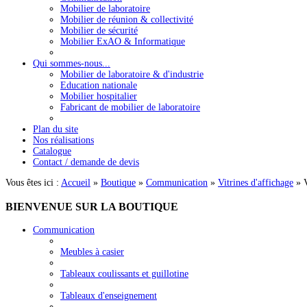
Mobilier de laboratoire
Mobilier de réunion & collectivité
Mobilier de sécurité
Mobilier ExAO & Informatique
Qui sommes-nous...
Mobilier de laboratoire & d'industrie
Education nationale
Mobilier hospitalier
Fabricant de mobilier de laboratoire
Plan du site
Nos réalisations
Catalogue
Contact / demande de devis
Vous êtes ici :
Accueil
»
Boutique
»
Communication
»
Vitrines d'affichage
»
BIENVENUE
SUR LA BOUTIQUE
Communication
Meubles à casier
Tableaux coulissants et guillotine
Tableaux d'enseignement