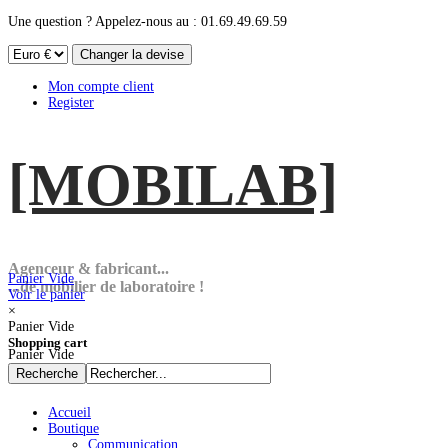
Une question ? Appelez-nous au : 01.69.49.69.59
Mon compte client
Register
[MOBI
LAB]
Agenceur & fabricant...
Panier Vide
...de mobilier de laboratoire !
Voir le panier
×
Panier Vide
Shopping cart
Panier Vide
Accueil
Boutique
Communication