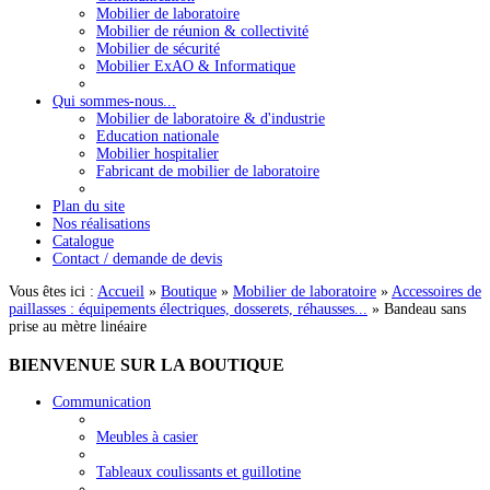
Mobilier de laboratoire
Mobilier de réunion & collectivité
Mobilier de sécurité
Mobilier ExAO & Informatique
Qui sommes-nous...
Mobilier de laboratoire & d'industrie
Education nationale
Mobilier hospitalier
Fabricant de mobilier de laboratoire
Plan du site
Nos réalisations
Catalogue
Contact / demande de devis
Vous êtes ici :
Accueil
»
Boutique
»
Mobilier de laboratoire
»
Accessoires de
paillasses : équipements électriques, dosserets, réhausses...
»
Bandeau sans
prise au mètre linéaire
BIENVENUE
SUR LA BOUTIQUE
Communication
Meubles à casier
Tableaux coulissants et guillotine