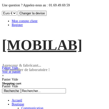
Une question ? Appelez-nous au : 01.69.49.69.59
Mon compte client
Register
[MOBI
LAB]
Agenceur & fabricant...
Panier Vide
...de mobilier de laboratoire !
Voir le panier
×
Panier Vide
Shopping cart
Panier Vide
Accueil
Boutique
Communication