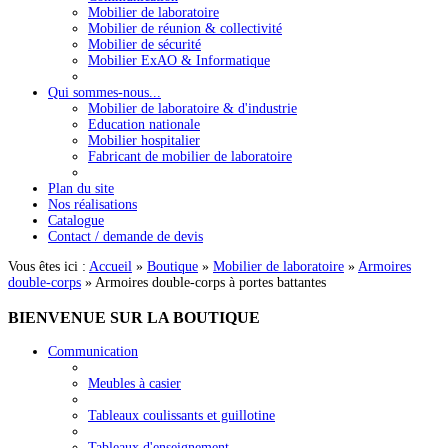
Mobilier de laboratoire
Mobilier de réunion & collectivité
Mobilier de sécurité
Mobilier ExAO & Informatique
Qui sommes-nous...
Mobilier de laboratoire & d'industrie
Education nationale
Mobilier hospitalier
Fabricant de mobilier de laboratoire
Plan du site
Nos réalisations
Catalogue
Contact / demande de devis
Vous êtes ici :
Accueil
»
Boutique
»
Mobilier de laboratoire
»
Armoires
double-corps
»
Armoires double-corps à portes battantes
BIENVENUE
SUR LA BOUTIQUE
Communication
Meubles à casier
Tableaux coulissants et guillotine
Tableaux d'enseignement