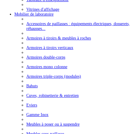
Vitrines d'affichage
Mobilier de laboratoire
Accessoires de paillasses : équipements électriques, dosserets,
réhausses...
Armoires à tiroirs & meubles à roches
Armoires à tiroirs verticaux
Armoires double-corps
Armoires mono colonne
Armoires triple-corps (modules)
Bahuts
Cuves, robinetterie & entretien
Eviers
Gamme Inox
Meubles à poser ou à suspendre
Meubles sous paillasse