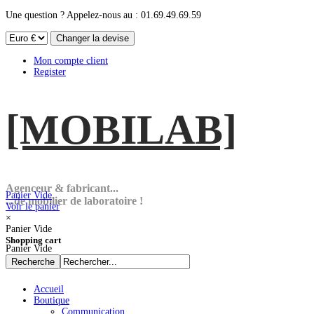
Une question ? Appelez-nous au : 01.69.49.69.59
Mon compte client
Register
[MOBI
LAB]
Agenceur & fabricant...
Panier Vide
...de mobilier de laboratoire !
Voir le panier
×
Panier Vide
Shopping cart
Panier Vide
Accueil
Boutique
Communication