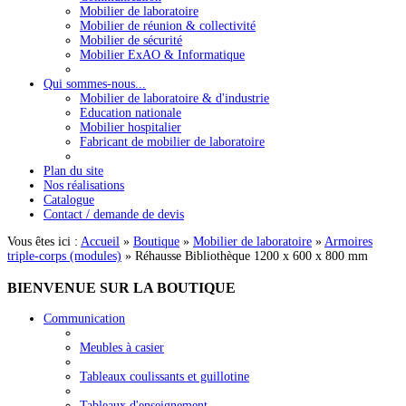
Mobilier de laboratoire
Mobilier de réunion & collectivité
Mobilier de sécurité
Mobilier ExAO & Informatique
Qui sommes-nous...
Mobilier de laboratoire & d'industrie
Education nationale
Mobilier hospitalier
Fabricant de mobilier de laboratoire
Plan du site
Nos réalisations
Catalogue
Contact / demande de devis
Vous êtes ici :
Accueil
»
Boutique
»
Mobilier de laboratoire
»
Armoires
triple-corps (modules)
»
Réhausse Bibliothèque 1200 x 600 x 800 mm
BIENVENUE
SUR LA BOUTIQUE
Communication
Meubles à casier
Tableaux coulissants et guillotine
Tableaux d'enseignement