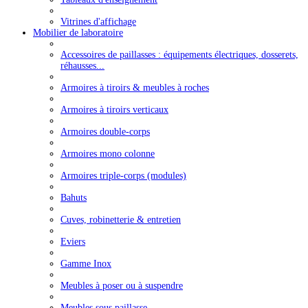
Vitrines d'affichage
Mobilier de laboratoire
Accessoires de paillasses : équipements électriques, dosserets,
réhausses...
Armoires à tiroirs & meubles à roches
Armoires à tiroirs verticaux
Armoires double-corps
Armoires mono colonne
Armoires triple-corps (modules)
Bahuts
Cuves, robinetterie & entretien
Eviers
Gamme Inox
Meubles à poser ou à suspendre
Meubles sous paillasse