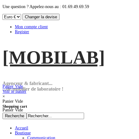
Une question ? Appelez-nous au : 01.69.49.69.59
Mon compte client
Register
[MOBI
LAB]
Agenceur & fabricant...
Panier Vide
...de mobilier de laboratoire !
Voir le panier
×
Panier Vide
Shopping cart
Panier Vide
Accueil
Boutique
Communication