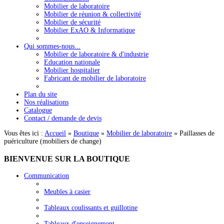
Mobilier de laboratoire
Mobilier de réunion & collectivité
Mobilier de sécurité
Mobilier ExAO & Informatique
Qui sommes-nous...
Mobilier de laboratoire & d'industrie
Education nationale
Mobilier hospitalier
Fabricant de mobilier de laboratoire
Plan du site
Nos réalisations
Catalogue
Contact / demande de devis
Vous êtes ici :
Accueil
»
Boutique
»
Mobilier de laboratoire
»
Paillasses de
puériculture (mobiliers de change)
BIENVENUE
SUR LA BOUTIQUE
Communication
Meubles à casier
Tableaux coulissants et guillotine
Tableaux d'enseignement