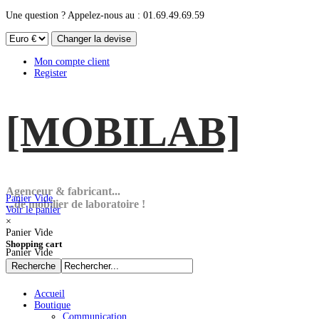
Une question ? Appelez-nous au : 01.69.49.69.59
Mon compte client
Register
[MOBI
LAB]
Agenceur & fabricant...
Panier Vide
...de mobilier de laboratoire !
Voir le panier
×
Panier Vide
Shopping cart
Panier Vide
Accueil
Boutique
Communication