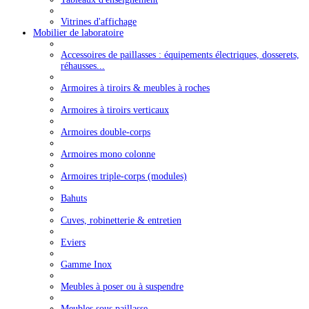
Vitrines d'affichage
Mobilier de laboratoire
Accessoires de paillasses : équipements électriques, dosserets,
réhausses...
Armoires à tiroirs & meubles à roches
Armoires à tiroirs verticaux
Armoires double-corps
Armoires mono colonne
Armoires triple-corps (modules)
Bahuts
Cuves, robinetterie & entretien
Eviers
Gamme Inox
Meubles à poser ou à suspendre
Meubles sous paillasse