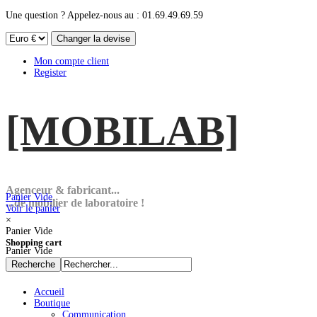
Une question ? Appelez-nous au : 01.69.49.69.59
Mon compte client
Register
[MOBI
LAB]
Agenceur & fabricant...
Panier Vide
...de mobilier de laboratoire !
Voir le panier
×
Panier Vide
Shopping cart
Panier Vide
Accueil
Boutique
Communication