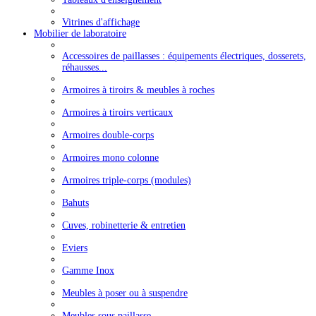
Vitrines d'affichage
Mobilier de laboratoire
Accessoires de paillasses : équipements électriques, dosserets,
réhausses...
Armoires à tiroirs & meubles à roches
Armoires à tiroirs verticaux
Armoires double-corps
Armoires mono colonne
Armoires triple-corps (modules)
Bahuts
Cuves, robinetterie & entretien
Eviers
Gamme Inox
Meubles à poser ou à suspendre
Meubles sous paillasse