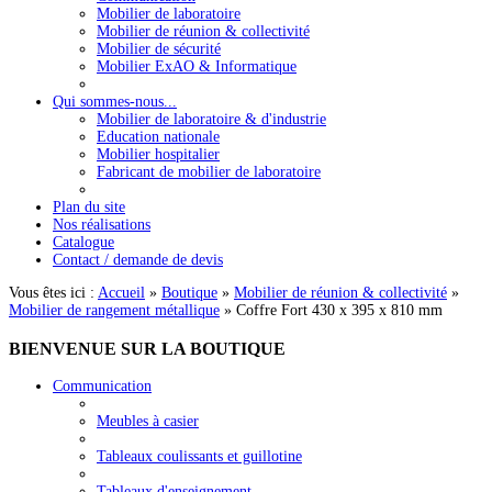
Mobilier de laboratoire
Mobilier de réunion & collectivité
Mobilier de sécurité
Mobilier ExAO & Informatique
Qui sommes-nous...
Mobilier de laboratoire & d'industrie
Education nationale
Mobilier hospitalier
Fabricant de mobilier de laboratoire
Plan du site
Nos réalisations
Catalogue
Contact / demande de devis
Vous êtes ici :
Accueil
»
Boutique
»
Mobilier de réunion & collectivité
»
Mobilier de rangement métallique
»
Coffre Fort 430 x 395 x 810 mm
BIENVENUE
SUR LA BOUTIQUE
Communication
Meubles à casier
Tableaux coulissants et guillotine
Tableaux d'enseignement