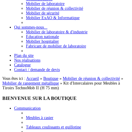
Mobilier de laboratoire
Mobilier de réunion & collectivité
Mobilier de sécurité
Mobilier ExAO & Informatique
Qui sommes-nous...
Mobilier de laboratoire & d'industrie
Education nationale
Mobilier hospitalier
Fabricant de mobilier de laboratoire
Plan du site
Nos réalisations
Catalogue
Contact / demande de devis
Vous êtes ici :
Accueil
»
Boutique
»
Mobilier de réunion & collectivité
»
Mobilier de rangement métallique
»
Kit d'Intercalaires pour Meubles à
Tiroirs TechnoMob II (H 75 mm)
BIENVENUE
SUR LA BOUTIQUE
Communication
Meubles à casier
Tableaux coulissants et guillotine