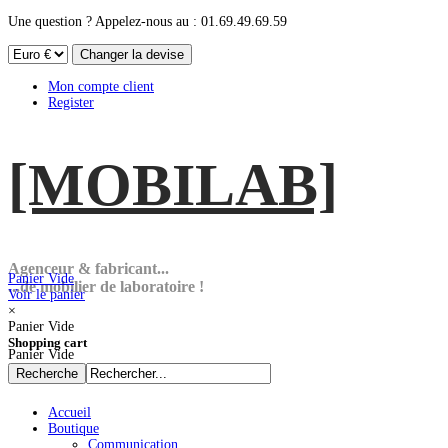
Une question ? Appelez-nous au : 01.69.49.69.59
Mon compte client
Register
[MOBI
LAB]
Agenceur & fabricant...
Panier Vide
...de mobilier de laboratoire !
Voir le panier
×
Panier Vide
Shopping cart
Panier Vide
Accueil
Boutique
Communication