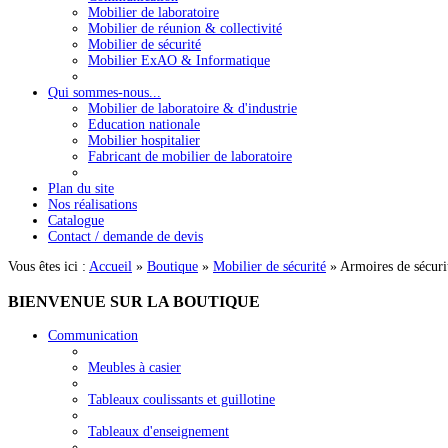
Mobilier de laboratoire
Mobilier de réunion & collectivité
Mobilier de sécurité
Mobilier ExAO & Informatique
Qui sommes-nous...
Mobilier de laboratoire & d'industrie
Education nationale
Mobilier hospitalier
Fabricant de mobilier de laboratoire
Plan du site
Nos réalisations
Catalogue
Contact / demande de devis
Vous êtes ici :
Accueil
»
Boutique
»
Mobilier de sécurité
»
Armoires de sécurit
BIENVENUE
SUR LA BOUTIQUE
Communication
Meubles à casier
Tableaux coulissants et guillotine
Tableaux d'enseignement