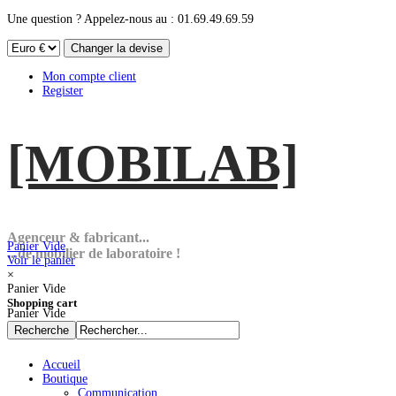
Une question ? Appelez-nous au : 01.69.49.69.59
Mon compte client
Register
[MOBI
LAB]
Agenceur & fabricant...
Panier Vide
...de mobilier de laboratoire !
Voir le panier
×
Panier Vide
Shopping cart
Panier Vide
Accueil
Boutique
Communication