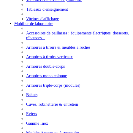
Tableaux d'enseignement
Vitrines d'affichage
Mobilier de laboratoire
Accessoires de paillasses : équipements électriques, dosserets,
réhausses...
Armoires à tiroirs & meubles à roches
Armoires à tiroirs verticaux
Armoires double-corps
Armoires mono colonne
Armoires triple-corps (modules)
Bahuts
Cuves, robinetterie & entretien
Eviers
Gamme Inox
Meubles à poser ou à suspendre