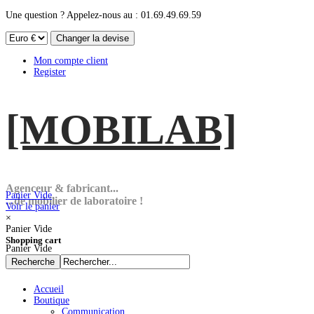
Une question ? Appelez-nous au : 01.69.49.69.59
Mon compte client
Register
[MOBI
LAB]
Agenceur & fabricant...
Panier Vide
...de mobilier de laboratoire !
Voir le panier
×
Panier Vide
Shopping cart
Panier Vide
Accueil
Boutique
Communication