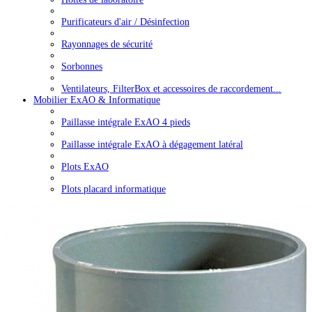
Purificateurs d'air / Désinfection
Rayonnages de sécurité
Sorbonnes
Ventilateurs, FilterBox et accessoires de raccordement...
Mobilier ExAO & Informatique
Paillasse intégrale ExAO 4 pieds
Paillasse intégrale ExAO à dégagement latéral
Plots ExAO
Plots placard informatique