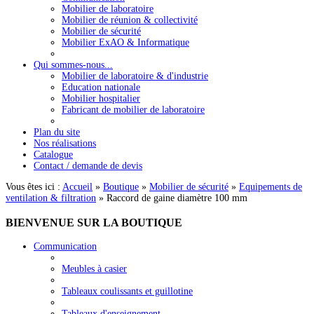
Mobilier de laboratoire
Mobilier de réunion & collectivité
Mobilier de sécurité
Mobilier ExAO & Informatique
Qui sommes-nous...
Mobilier de laboratoire & d'industrie
Education nationale
Mobilier hospitalier
Fabricant de mobilier de laboratoire
Plan du site
Nos réalisations
Catalogue
Contact / demande de devis
Vous êtes ici :
Accueil
»
Boutique
»
Mobilier de sécurité
»
Equipements de
ventilation & filtration
»
Raccord de gaine diamètre 100 mm
BIENVENUE
SUR LA BOUTIQUE
Communication
Meubles à casier
Tableaux coulissants et guillotine
Tableaux d'enseignement