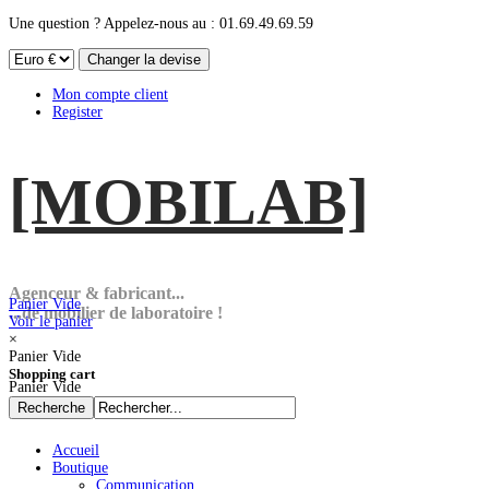
Une question ? Appelez-nous au : 01.69.49.69.59
Mon compte client
Register
[MOBI
LAB]
Agenceur & fabricant...
Panier Vide
...de mobilier de laboratoire !
Voir le panier
×
Panier Vide
Shopping cart
Panier Vide
Accueil
Boutique
Communication