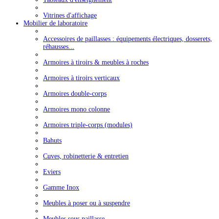
Vitrines d'affichage
Mobilier de laboratoire
Accessoires de paillasses : équipements électriques, dosserets,
réhausses...
Armoires à tiroirs & meubles à roches
Armoires à tiroirs verticaux
Armoires double-corps
Armoires mono colonne
Armoires triple-corps (modules)
Bahuts
Cuves, robinetterie & entretien
Eviers
Gamme Inox
Meubles à poser ou à suspendre
Meubles sous paillasse