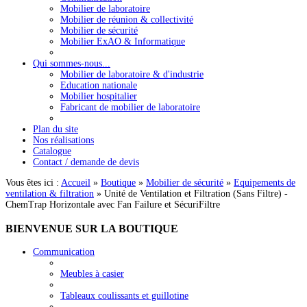
Mobilier de laboratoire
Mobilier de réunion & collectivité
Mobilier de sécurité
Mobilier ExAO & Informatique
Qui sommes-nous...
Mobilier de laboratoire & d'industrie
Education nationale
Mobilier hospitalier
Fabricant de mobilier de laboratoire
Plan du site
Nos réalisations
Catalogue
Contact / demande de devis
Vous êtes ici :
Accueil
»
Boutique
»
Mobilier de sécurité
»
Equipements de
ventilation & filtration
»
Unité de Ventilation et Filtration (Sans Filtre) -
ChemTrap Horizontale avec Fan Failure et SécuriFiltre
BIENVENUE
SUR LA BOUTIQUE
Communication
Meubles à casier
Tableaux coulissants et guillotine