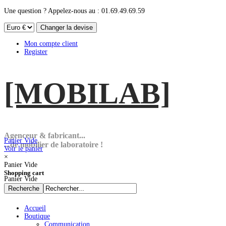
Une question ? Appelez-nous au : 01.69.49.69.59
Mon compte client
Register
[MOBI
LAB]
Agenceur & fabricant...
Panier Vide
...de mobilier de laboratoire !
Voir le panier
×
Panier Vide
Shopping cart
Panier Vide
Accueil
Boutique
Communication