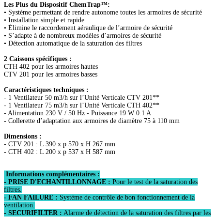
Les Plus du Dispositif ChemTrap™:
• Système permettant de rendre autonome toutes les armoires de sécurité
• Installation simple et rapide
• Élimine le raccordement aéraulique de l’armoire de sécurité
• S’adapte à de nombreux modèles d’armoires de sécurité
• Détection automatique de la saturation des filtres
2 Caissons spécifiques :
CTH 402 pour les armoires hautes
CTV 201 pour les armoires basses
Caractéristiques techniques :
- 1 Ventilateur 50 m3/h sur l’Unité Verticale CTV 201**
- 1 Ventilateur 75 m3/h sur l’Unité Verticale CTH 402**
- Alimentation 230 V / 50 Hz - Puissance 19 W 0.1 A
- Collerette d’adaptation aux armoires de diamètre 75 à 110 mm
Dimensions :
- CTV 201 : L 390 x p 570 x H 267 mm
- CTH 402 : L 200 x p 537 x H 587 mm
Informations complémentaires :
- PRISE D'ECHANTILLONNAGE :
Pour le test de la saturation des
filtres.
- FAN FAILURE :
Système de contrôle de bon fonctionnement de la
ventilation.
- SECURIFILTER :
Alarme de détection de la saturation des filtres par les