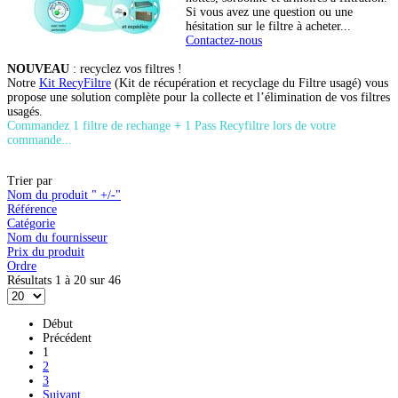
Si vous avez une question ou une
hésitation sur le filtre à acheter...
Contactez-nous
NOUVEAU
: recyclez vos filtres !
Notre
Kit RecyFiltre
(Kit de récupération et recyclage du Filtre usagé) vous
propose une solution complète pour la collecte et l’élimination de vos filtres
usagés.
Commandez 1 filtre de rechange
+
1 Pass Recyfiltre lors de votre
commande...
Trier par
Nom du produit " +/-"
Référence
Catégorie
Nom du fournisseur
Prix du produit
Ordre
Résultats 1 à 20 sur 46
Début
Précédent
1
2
3
Suivant