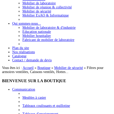
Mobilier de laboratoire
Mobilier de réunion & collectivité
Mobilier de sécurité
Mobilier ExAO & Informatique
Qui sommes-nous...
Mobilier de laboratoire & d'industrie
Education nationale
Mobilier hospitalier
Fabricant de mobilier de laboratoire
Plan du site
Nos réalisations
Catalogue
Contact / demande de devis
Vous êtes ici :
Accueil
»
Boutique
»
Mobilier de sécurité
»
Filtres pour
armoires ventilées, Caissons ventilés, Hottes...
BIENVENUE
SUR LA BOUTIQUE
Communication
Meubles à casier
Tableaux coulissants et guillotine
Tableaux d'enseignement