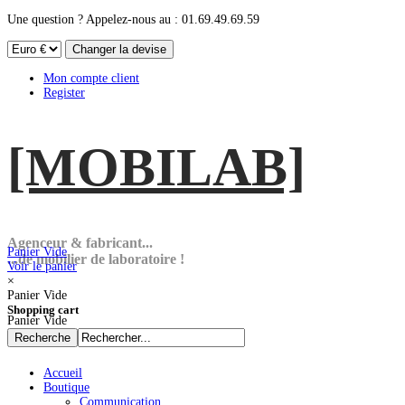
Une question ? Appelez-nous au : 01.69.49.69.59
Mon compte client
Register
[MOBI
LAB]
Agenceur & fabricant...
Panier Vide
...de mobilier de laboratoire !
Voir le panier
×
Panier Vide
Shopping cart
Panier Vide
Accueil
Boutique
Communication