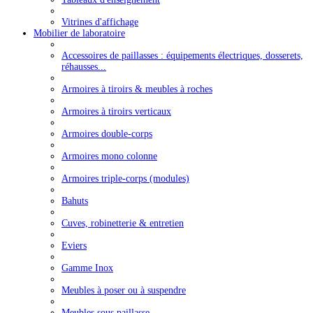
Vitrines d'affichage
Mobilier de laboratoire
Accessoires de paillasses : équipements électriques, dosserets,
réhausses...
Armoires à tiroirs & meubles à roches
Armoires à tiroirs verticaux
Armoires double-corps
Armoires mono colonne
Armoires triple-corps (modules)
Bahuts
Cuves, robinetterie & entretien
Eviers
Gamme Inox
Meubles à poser ou à suspendre
Meubles sous paillasse