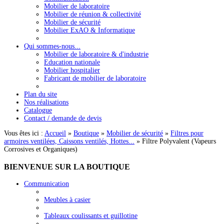
Mobilier de laboratoire
Mobilier de réunion & collectivité
Mobilier de sécurité
Mobilier ExAO & Informatique
Qui sommes-nous...
Mobilier de laboratoire & d'industrie
Education nationale
Mobilier hospitalier
Fabricant de mobilier de laboratoire
Plan du site
Nos réalisations
Catalogue
Contact / demande de devis
Vous êtes ici :
Accueil
»
Boutique
»
Mobilier de sécurité
»
Filtres pour
armoires ventilées, Caissons ventilés, Hottes...
»
Filtre Polyvalent (Vapeurs
Corrosives et Organiques)
BIENVENUE
SUR LA BOUTIQUE
Communication
Meubles à casier
Tableaux coulissants et guillotine