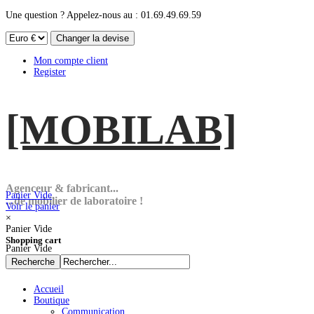
Une question ? Appelez-nous au : 01.69.49.69.59
Mon compte client
Register
[MOBI
LAB]
Agenceur & fabricant...
Panier Vide
...de mobilier de laboratoire !
Voir le panier
×
Panier Vide
Shopping cart
Panier Vide
Accueil
Boutique
Communication