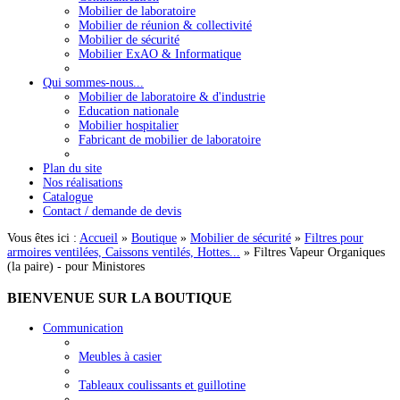
Mobilier de laboratoire
Mobilier de réunion & collectivité
Mobilier de sécurité
Mobilier ExAO & Informatique
Qui sommes-nous...
Mobilier de laboratoire & d'industrie
Education nationale
Mobilier hospitalier
Fabricant de mobilier de laboratoire
Plan du site
Nos réalisations
Catalogue
Contact / demande de devis
Vous êtes ici :
Accueil
»
Boutique
»
Mobilier de sécurité
»
Filtres pour
armoires ventilées, Caissons ventilés, Hottes...
»
Filtres Vapeur Organiques
(la paire) - pour Ministores
BIENVENUE
SUR LA BOUTIQUE
Communication
Meubles à casier
Tableaux coulissants et guillotine