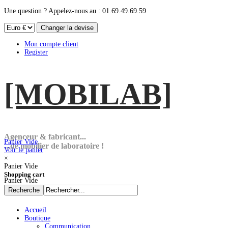
Une question ? Appelez-nous au : 01.69.49.69.59
Mon compte client
Register
[MOBI
LAB]
Agenceur & fabricant...
Panier Vide
...de mobilier de laboratoire !
Voir le panier
×
Panier Vide
Shopping cart
Panier Vide
Accueil
Boutique
Communication