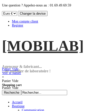
Une question ? Appelez-nous au : 01.69.49.69.59
Mon compte client
Register
[MOBI
LAB]
Agenceur & fabricant...
Panier Vide
...de mobilier de laboratoire !
Voir le panier
×
Panier Vide
Shopping cart
Panier Vide
Accueil
Boutique
Communication