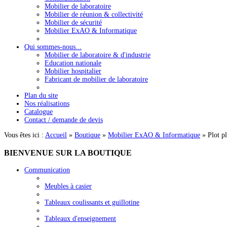
Mobilier de laboratoire
Mobilier de réunion & collectivité
Mobilier de sécurité
Mobilier ExAO & Informatique
Qui sommes-nous...
Mobilier de laboratoire & d'industrie
Education nationale
Mobilier hospitalier
Fabricant de mobilier de laboratoire
Plan du site
Nos réalisations
Catalogue
Contact / demande de devis
Vous êtes ici :
Accueil
»
Boutique
»
Mobilier ExAO & Informatique
»
Plot p
BIENVENUE
SUR LA BOUTIQUE
Communication
Meubles à casier
Tableaux coulissants et guillotine
Tableaux d'enseignement