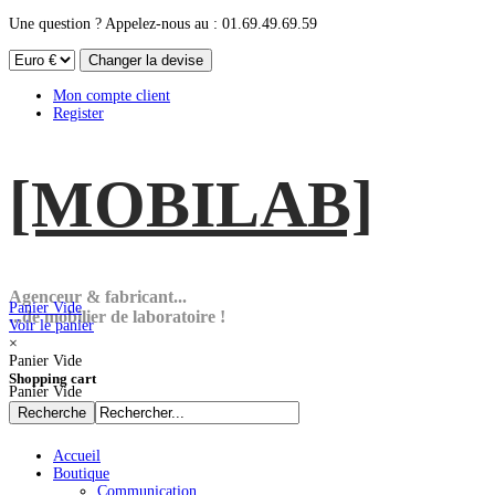
Une question ? Appelez-nous au : 01.69.49.69.59
Mon compte client
Register
[MOBI
LAB]
Agenceur & fabricant...
Panier Vide
...de mobilier de laboratoire !
Voir le panier
×
Panier Vide
Shopping cart
Panier Vide
Accueil
Boutique
Communication