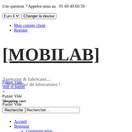
Une question ? Appelez-nous au : 01.69.49.69.59
Mon compte client
Register
[MOBI
LAB]
Agenceur & fabricant...
Panier Vide
...de mobilier de laboratoire !
Voir le panier
×
Panier Vide
Shopping cart
Panier Vide
Accueil
Boutique
Communication