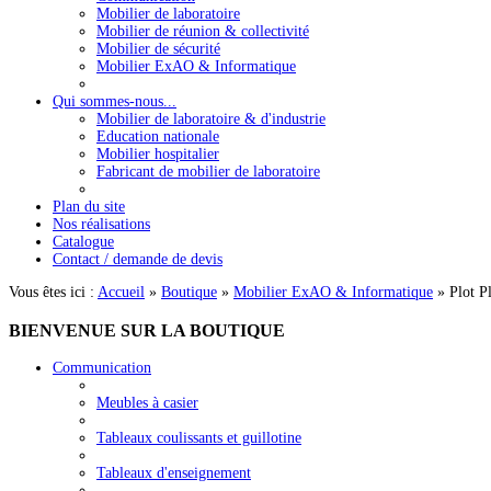
Mobilier de laboratoire
Mobilier de réunion & collectivité
Mobilier de sécurité
Mobilier ExAO & Informatique
Qui sommes-nous...
Mobilier de laboratoire & d'industrie
Education nationale
Mobilier hospitalier
Fabricant de mobilier de laboratoire
Plan du site
Nos réalisations
Catalogue
Contact / demande de devis
Vous êtes ici :
Accueil
»
Boutique
»
Mobilier ExAO & Informatique
»
Plot P
BIENVENUE
SUR LA BOUTIQUE
Communication
Meubles à casier
Tableaux coulissants et guillotine
Tableaux d'enseignement