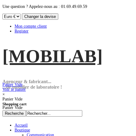
Une question ? Appelez-nous au : 01.69.49.69.59
Mon compte client
Register
[MOBI
LAB]
Agenceur & fabricant...
Panier Vide
...de mobilier de laboratoire !
Voir le panier
×
Panier Vide
Shopping cart
Panier Vide
Accueil
Boutique
Communication