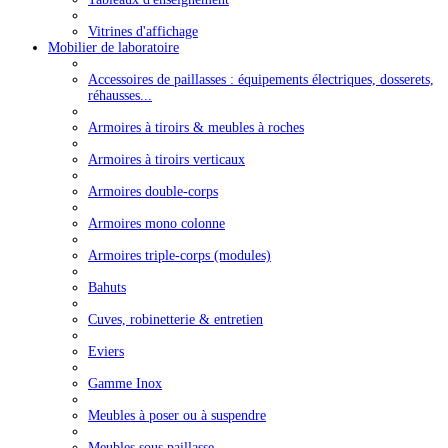
Vitrines d'affichage
Mobilier de laboratoire
Accessoires de paillasses : équipements électriques, dosserets,
réhausses...
Armoires à tiroirs & meubles à roches
Armoires à tiroirs verticaux
Armoires double-corps
Armoires mono colonne
Armoires triple-corps (modules)
Bahuts
Cuves, robinetterie & entretien
Eviers
Gamme Inox
Meubles à poser ou à suspendre
Meubles sous paillasse