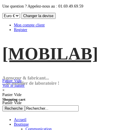
Une question ? Appelez-nous au : 01.69.49.69.59
Mon compte client
Register
[MOBI
LAB]
Agenceur & fabricant...
Panier Vide
...de mobilier de laboratoire !
Voir le panier
×
Panier Vide
Shopping cart
Panier Vide
Accueil
Boutique
Communication