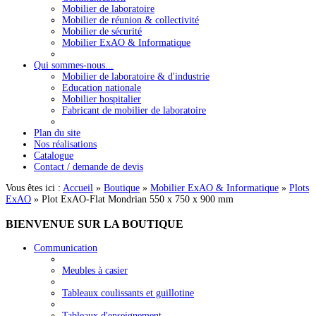
Mobilier de laboratoire
Mobilier de réunion & collectivité
Mobilier de sécurité
Mobilier ExAO & Informatique
Qui sommes-nous...
Mobilier de laboratoire & d'industrie
Education nationale
Mobilier hospitalier
Fabricant de mobilier de laboratoire
Plan du site
Nos réalisations
Catalogue
Contact / demande de devis
Vous êtes ici :
Accueil
»
Boutique
»
Mobilier ExAO & Informatique
»
Plots
ExAO
»
Plot ExAO-Flat Mondrian 550 x 750 x 900 mm
BIENVENUE
SUR LA BOUTIQUE
Communication
Meubles à casier
Tableaux coulissants et guillotine
Tableaux d'enseignement