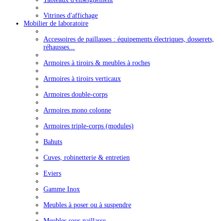
Vitrines d'affichage
Mobilier de laboratoire
Accessoires de paillasses : équipements électriques, dosserets,
réhausses...
Armoires à tiroirs & meubles à roches
Armoires à tiroirs verticaux
Armoires double-corps
Armoires mono colonne
Armoires triple-corps (modules)
Bahuts
Cuves, robinetterie & entretien
Eviers
Gamme Inox
Meubles à poser ou à suspendre
Meubles sous paillasse