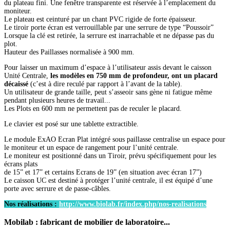
du plateau fini. Une fenêtre transparente est réservée à l’emplacement du
moniteur.
Le plateau est ceinturé par un chant PVC rigide de forte épaisseur.
Le tiroir porte écran est verrouillable par une serrure de type “Poussoir”
Lorsque la clé est retirée, la serrure est inarrachable et ne dépasse pas du
plot.
Hauteur des Paillasses normalisée à 900 mm.
Pour laisser un maximum d’espace à l’utilisateur assis devant le caisson
Unité Centrale,
les modèles en 750 mm de profondeur, ont un placard
décaissé
(c’est à dire reculé par rapport à l’avant de la table).
Un utilisateur de grande taille, peut s’asseoir sans gène ni fatigue même
pendant plusieurs heures de travail...
Les Plots en 600 mm ne permettent pas de reculer le placard.
Le clavier est posé sur une tablette extractible.
Le module ExAO Ecran Plat intégré sous paillasse centralise un espace pour
le moniteur et un espace de rangement pour l’unité centrale.
Le moniteur est positionné dans un Tiroir, prévu spécifiquement pour les
écrans plats
de 15” et 17” et certains Ecrans de 19” (en situation avec écran 17”)
Le caisson UC est destiné à protéger l’unité centrale, il est équipé d’une
porte avec serrure et de passe-câbles.
Nos réalisations :
http://www.biolab.fr/index.php/nos-realisations
Mobilab
: fabricant de mobilier de laboratoire...