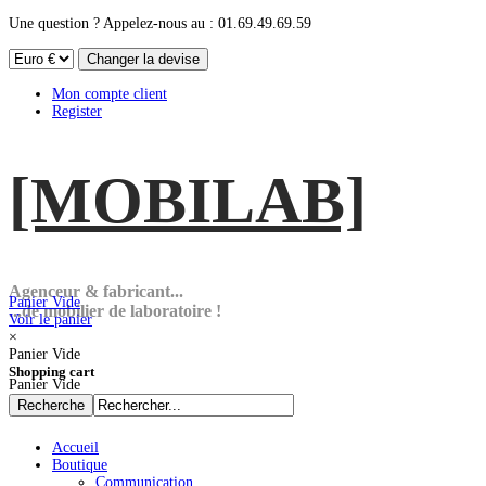
Une question ? Appelez-nous au : 01.69.49.69.59
Mon compte client
Register
[MOBI
LAB]
Agenceur & fabricant...
Panier Vide
...de mobilier de laboratoire !
Voir le panier
×
Panier Vide
Shopping cart
Panier Vide
Accueil
Boutique
Communication