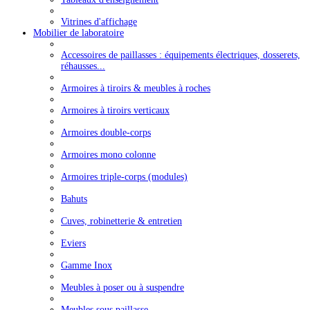
Vitrines d'affichage
Mobilier de laboratoire
Accessoires de paillasses : équipements électriques, dosserets,
réhausses...
Armoires à tiroirs & meubles à roches
Armoires à tiroirs verticaux
Armoires double-corps
Armoires mono colonne
Armoires triple-corps (modules)
Bahuts
Cuves, robinetterie & entretien
Eviers
Gamme Inox
Meubles à poser ou à suspendre
Meubles sous paillasse