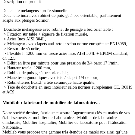
Description du produit
Douchette mélangeuse professionnelle
Douchette inox avec robinet de puisage à bec orientable, parfaitement
adapté aux plonges Sofinor.
Douchette mélangeuse avec robinet de puisage à bec orientable :
> Fixation sur table + équerre de fixation murale,
> Acier Inox AISI 304L,
> Mélangeur avec clapets anti-retour selon norme européenne EN13959,
> Ressort de sécurité,
> Flexible l. 1200 mm en tresse acier inox AISI 304L + EPDM standard,
dn 12.5,
> Débit en litre par minute pour une pression de 3/4 bars: 17 l/min,
> Hauteur totale: 1200 mm,
> Robinet de puisage à bec orientable,
> Manettes ergonomiques avec tête à clapet 1/4 de tour,
> Robinetteries EC/EF a tête céramique haute qualité,
> Tête de douchette en inox intérieur selon normes européennes CE, ROHS
et ACS.
Mobilab
: fabricant de mobilier de laboratoire...
Notre société dessine, fabrique et assure l’agencement clés en mains de vos
établissements en mobilier de Laboratoire : Mobilier de laboratoire
d'industrie, Mobilier hospitalier, Mobilier de laboratoire pour l'Education
Nationale...
Mobilab vous propose une gamme très étendue de matériaux ainsi qu’une