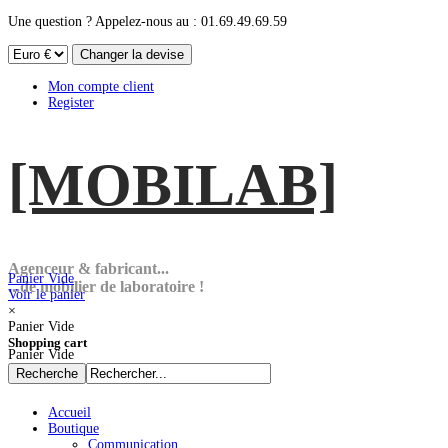
Une question ? Appelez-nous au : 01.69.49.69.59
Mon compte client
Register
[MOBI
LAB]
Agenceur & fabricant...
Panier Vide
...de mobilier de laboratoire !
Voir le panier
×
Panier Vide
Shopping cart
Panier Vide
Accueil
Boutique
Communication