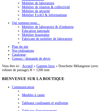
Mobilier de laboratoire
Mobilier de réunion & collectivité
Mobilier de sécurité
Mobilier ExAO & Informatique
Qui sommes-nous...
Mobilier de laboratoire & d'industrie
Education nationale
Mobilier hospitalier
Fabricant de mobilier de laboratoire
Plan du site
Nos réalisations
Catalogue
Contact / demande de devis
Vous êtes ici :
Accueil
»
Gamme Inox
»
Douchette Mélangeuse (avec
robinet de puisage) H = 1200 mm
BIENVENUE
SUR LA BOUTIQUE
Communication
Meubles à casier
Tableaux coulissants et guillotine
Tableaux d'enseignement