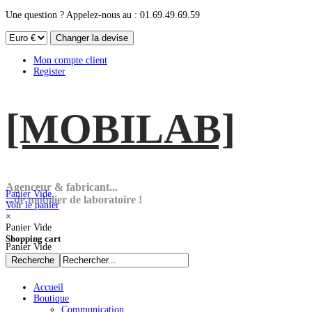
Une question ? Appelez-nous au : 01.69.49.69.59
Mon compte client
Register
[MOBI
LAB]
Agenceur & fabricant...
Panier Vide
...de mobilier de laboratoire !
Voir le panier
×
Panier Vide
Shopping cart
Panier Vide
Accueil
Boutique
Communication