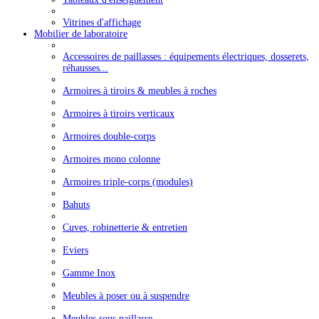
Vitrines d'affichage
Mobilier de laboratoire
Accessoires de paillasses : équipements électriques, dosserets,
réhausses...
Armoires à tiroirs & meubles à roches
Armoires à tiroirs verticaux
Armoires double-corps
Armoires mono colonne
Armoires triple-corps (modules)
Bahuts
Cuves, robinetterie & entretien
Eviers
Gamme Inox
Meubles à poser ou à suspendre
Meubles sous paillasse