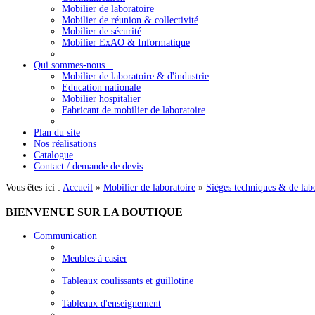
Mobilier de laboratoire
Mobilier de réunion & collectivité
Mobilier de sécurité
Mobilier ExAO & Informatique
Qui sommes-nous...
Mobilier de laboratoire & d'industrie
Education nationale
Mobilier hospitalier
Fabricant de mobilier de laboratoire
Plan du site
Nos réalisations
Catalogue
Contact / demande de devis
Vous êtes ici :
Accueil
»
Mobilier de laboratoire
»
Sièges techniques & de lab
BIENVENUE
SUR LA BOUTIQUE
Communication
Meubles à casier
Tableaux coulissants et guillotine
Tableaux d'enseignement