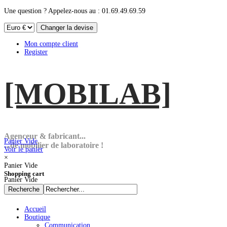
Une question ? Appelez-nous au : 01.69.49.69.59
Mon compte client
Register
[MOBI
LAB]
Agenceur & fabricant...
Panier Vide
...de mobilier de laboratoire !
Voir le panier
×
Panier Vide
Shopping cart
Panier Vide
Accueil
Boutique
Communication