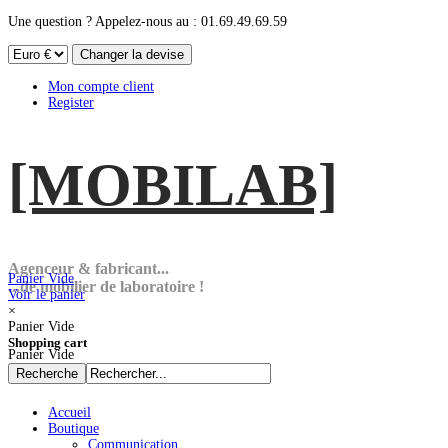
Une question ? Appelez-nous au : 01.69.49.69.59
Mon compte client
Register
[MOBI
LAB]
Agenceur & fabricant...
Panier Vide
...de mobilier de laboratoire !
Voir le panier
×
Panier Vide
Shopping cart
Panier Vide
Accueil
Boutique
Communication