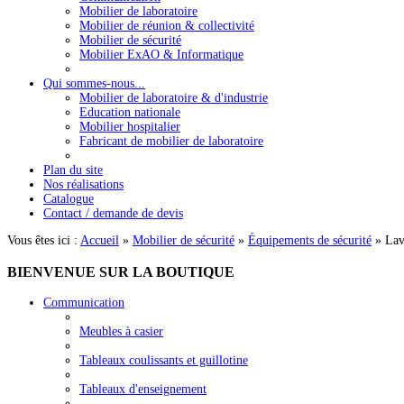
Mobilier de laboratoire
Mobilier de réunion & collectivité
Mobilier de sécurité
Mobilier ExAO & Informatique
Qui sommes-nous...
Mobilier de laboratoire & d'industrie
Education nationale
Mobilier hospitalier
Fabricant de mobilier de laboratoire
Plan du site
Nos réalisations
Catalogue
Contact / demande de devis
Vous êtes ici :
Accueil
»
Mobilier de sécurité
»
Équipements de sécurité
»
Lav
BIENVENUE
SUR LA BOUTIQUE
Communication
Meubles à casier
Tableaux coulissants et guillotine
Tableaux d'enseignement