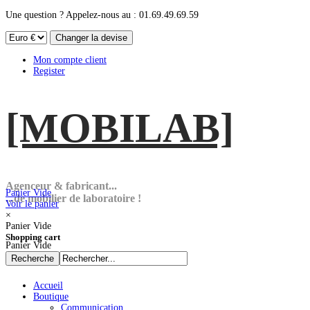
Une question ? Appelez-nous au : 01.69.49.69.59
Mon compte client
Register
[MOBI
LAB]
Agenceur & fabricant...
Panier Vide
...de mobilier de laboratoire !
Voir le panier
×
Panier Vide
Shopping cart
Panier Vide
Accueil
Boutique
Communication