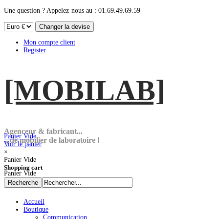
Une question ? Appelez-nous au : 01.69.49.69.59
Mon compte client
Register
[MOBI
LAB]
Agenceur & fabricant...
Panier Vide
...de mobilier de laboratoire !
Voir le panier
×
Panier Vide
Shopping cart
Panier Vide
Accueil
Boutique
Communication