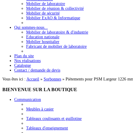
Mobilier de laboratoire
Mobilier de réunion & collectivité
Mobilier de sécurité
Mobilier ExAO & Informatique
Qui sommes-nous...
Mobilier de laboratoire & d'industrie
Education nationale
Mobilier hospitalier
Fabricant de mobilier de laboratoire
Plan du site
Nos réalisations
Catalogue
Contact / demande de devis
Vous êtes ici :
Accueil
»
Sorbonnes
»
Piètements pour PSM Largeur 1226 m
BIENVENUE
SUR LA BOUTIQUE
Communication
Meubles à casier
Tableaux coulissants et guillotine
Tableaux d'enseignement