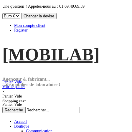
Une question ? Appelez-nous au : 01.69.49.69.59
Mon compte client
Register
[MOBI
LAB]
Agenceur & fabricant...
Panier Vide
...de mobilier de laboratoire !
Voir le panier
×
Panier Vide
Shopping cart
Panier Vide
Accueil
Boutique
Communication