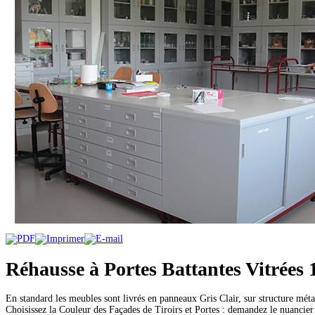
Réhausse à Portes Battantes Vitrées
En standard les meubles sont livrés en panneaux Gris Clair, sur structure mét
Choisissez la Couleur des Façades de Tiroirs et Portes : demandez le nuancier