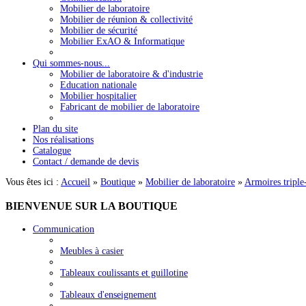
Mobilier de laboratoire
Mobilier de réunion & collectivité
Mobilier de sécurité
Mobilier ExAO & Informatique
Qui sommes-nous...
Mobilier de laboratoire & d'industrie
Education nationale
Mobilier hospitalier
Fabricant de mobilier de laboratoire
Plan du site
Nos réalisations
Catalogue
Contact / demande de devis
Vous êtes ici :
Accueil
»
Boutique
»
Mobilier de laboratoire
»
Armoires triple
BIENVENUE
SUR LA BOUTIQUE
Communication
Meubles à casier
Tableaux coulissants et guillotine
Tableaux d'enseignement